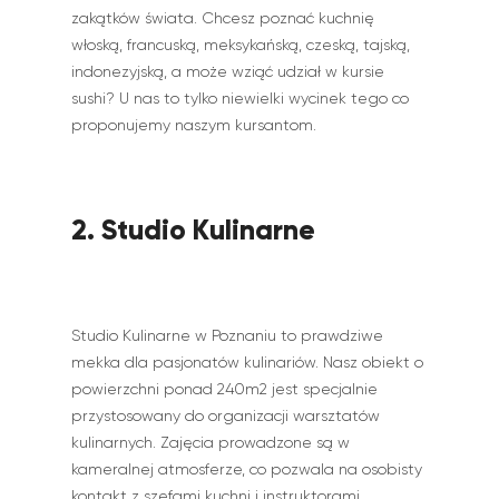
zakątków świata. Chcesz poznać kuchnię
włoską, francuską, meksykańską, czeską, tajską,
indonezyjską, a może wziąć udział w kursie
sushi? U nas to tylko niewielki wycinek tego co
proponujemy naszym kursantom.
2. Studio Kulinarne
Studio Kulinarne w Poznaniu to prawdziwe
mekka dla pasjonatów kulinariów. Nasz obiekt o
powierzchni ponad 240m2 jest specjalnie
przystosowany do organizacji warsztatów
kulinarnych. Zajęcia prowadzone są w
kameralnej atmosferze, co pozwala na osobisty
kontakt z szefami kuchni i instruktorami.