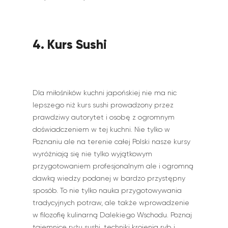
4. Kurs Sushi
Dla miłośników kuchni japońskiej nie ma nic
lepszego niż kurs sushi prowadzony przez
prawdziwy autorytet i osobę z ogromnym
doświadczeniem w tej kuchni. Nie tylko w
Poznaniu ale na terenie całej Polski nasze kursy
wyróżniają się nie tylko wyjątkowym
przygotowaniem profesjonalnym ale i ogromną
dawką wiedzy podanej w bardzo przystępny
sposób. To nie tylko nauka przygotowywania
tradycyjnych potraw, ale także wprowadzenie
w filozofię kulinarną Dalekiego Wschodu. Poznaj
tajemnice ryżu sushi, techniki krojenia ryb i