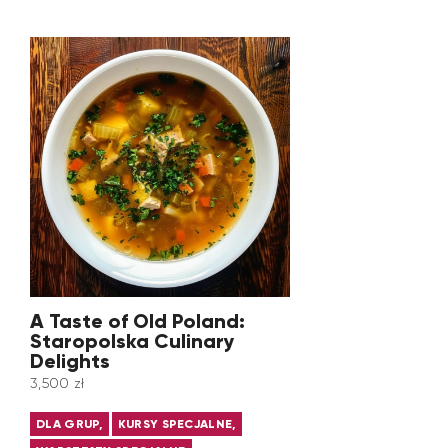
A Taste of Old Poland:
Staropolska Culinary
Delights
3,500
zł
DLA GRUP,
KURSY SPECJALNE,