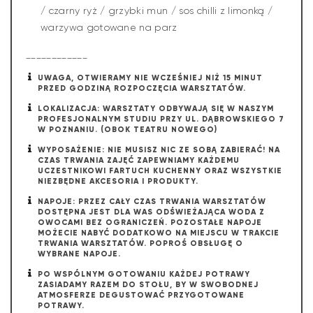
/ czarny ryż / grzybki mun / sos chilli z limonką /
warzywa gotowane na parz
____________
UWAGA, OTWIERAMY NIE WCZEŚNIEJ NIŻ 15 MINUT
PRZED GODZINĄ ROZPOCZĘCIA WARSZTATÓW.
LOKALIZACJA: WARSZTATY ODBYWAJĄ SIĘ W NASZYM
PROFESJONALNYM STUDIU PRZY UL. DĄBROWSKIEGO 7
W POZNANIU. (OBOK TEATRU NOWEGO)
WYPOSAŻENIE: NIE MUSISZ NIC ZE SOBĄ ZABIERAĆ! NA
CZAS TRWANIA ZAJĘĆ ZAPEWNIAMY KAŻDEMU
UCZESTNIKOWI FARTUCH KUCHENNY ORAZ WSZYSTKIE
NIEZBĘDNE AKCESORIA I PRODUKTY.
NAPOJE: PRZEZ CAŁY CZAS TRWANIA WARSZTATÓW
DOSTĘPNA JEST DLA WAS ODŚWIEŻAJĄCA WODA Z
OWOCAMI BEZ OGRANICZEŃ. POZOSTAŁE NAPOJE
MOŻECIE NABYĆ DODATKOWO NA MIEJSCU W TRAKCIE
TRWANIA WARSZTATÓW. POPROŚ OBSŁUGĘ O
WYBRANE NAPOJE.
PO WSPÓLNYM GOTOWANIU KAŻDEJ POTRAWY
ZASIADAMY RAZEM DO STOŁU, BY W SWOBODNEJ
ATMOSFERZE DEGUSTOWAĆ PRZYGOTOWANE
POTRAWY.