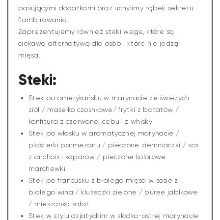
pasującymi dodatkami oraz uchylimy rąbek sekretu
flambirowania.
Zaprezentujemy również steki wege, które są
ciekawą alternatywą dla osób , które nie jedzą
mięsa.
Steki:
Stek po amerykańsku w marynacie ze świeżych
ziół / masełko czosnkowe/ frytki z batatów /
konfitura z czerwonej cebuli z whisky
Stek po włosku w aromatycznej marynacie /
plasterki parmezanu / pieczone ziemniaczki / sos
z anchois i kaparów / pieczone kolorowe
marchewki
Stek po francusku z białego mięsa w sosie z
białego wina / kluseczki zielone / puree jabłkowe
/ mieszanka sałat
Stek w stylu azjatyckim w słodko-ostrej marynacie