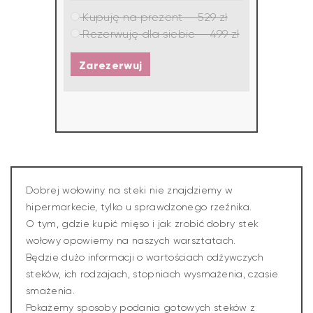
Kupuję na prezent — 529 zł
Rezerwuję dla siebie — 499 zł
Zarezerwuj
Dobrej wołowiny na steki nie znajdziemy w
hipermarkecie, tylko u sprawdzonego rzeźnika.
O tym, gdzie kupić mięso i jak zrobić dobry stek
wołowy opowiemy na naszych warsztatach.
Będzie dużo informacji o wartościach odżywczych
steków, ich rodzajach, stopniach wysmażenia, czasie
smażenia.
Pokażemy sposoby podania gotowych steków z