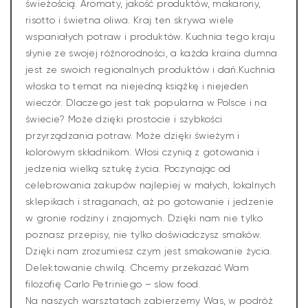
świeżością. Aromaty, jakość produktów, makarony,
risotto i świetna oliwa. Kraj ten skrywa wiele
wspaniałych potraw i produktów. Kuchnia tego kraju
słynie ze swojej różnorodności, a każda kraina dumna
jest ze swoich regionalnych produktów i dań.Kuchnia
włoska to temat na niejedną książkę i niejeden
wieczór. Dlaczego jest tak popularna w Polsce i na
świecie? Może dzięki prostocie i szybkości
przyrządzania potraw. Może dzięki świeżym i
kolorowym składnikom. Włosi czynią z gotowania i
jedzenia wielką sztukę życia. Poczynając od
celebrowania zakupów najlepiej w małych, lokalnych
sklepikach i straganach, aż po gotowanie i jedzenie
w gronie rodziny i znajomych. Dzięki nam nie tylko
poznasz przepisy, nie tylko doświadczysz smaków.
Dzięki nam zrozumiesz czym jest smakowanie życia.
Delektowanie chwilą. Chcemy przekazać Wam
filozofię Carlo Petriniego – slow food.
Na naszych warsztatach zabierzemy Was, w podróż