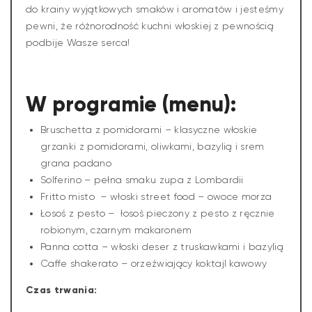
do krainy wyjątkowych smaków i aromatów i jesteśmy
pewni, że różnorodność kuchni włoskiej z pewnością
podbije Wasze serca!
W programie (menu):
Bruschetta z pomidorami – klasyczne włoskie
grzanki z pomidorami, oliwkami, bazylią i srem
grana padano
Solferino – pełna smaku zupa z Lombardii
Fritto misto – włoski street food – owoce morza
Łosoś z pesto – łosoś pieczony z pesto z ręcznie
robionym, czarnym makaronem
Panna cotta – włoski deser z truskawkami i bazylią
Caffe shakerato – orzeźwiający koktajl kawowy
Czas trwania: