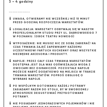
3 – 4 godziny
____________
UWAGA, OTWIERAMY NIE WCZEŚNIEJ NIŻ 15 MINUT
PRZED GODZINĄ ROZPOCZĘCIA WARSZTATÓW.
LOKALIZACJA: WARSZTATY ODBYWAJĄ SIĘ W NASZYM
PROFESJONALNYM STUDIU PRZY UL. DĄBROWSKIEGO 7
W POZNANIU. (OBOK TEATRU NOWEGO)
WYPOSAŻENIE: NIE MUSISZ NIC ZE SOBĄ ZABIERAĆ! NA
CZAS TRWANIA ZAJĘĆ ZAPEWNIAMY KAŻDEMU
UCZESTNIKOWI FARTUCH KUCHENNY ORAZ WSZYSTKIE
NIEZBĘDNE AKCESORIA I PRODUKTY.
NAPOJE: PRZEZ CAŁY CZAS TRWANIA WARSZTATÓW
DOSTĘPNA JEST DLA WAS ODŚWIEŻAJĄCA WODA Z
OWOCAMI BEZ OGRANICZEŃ. POZOSTAŁE NAPOJE
MOŻECIE NABYĆ DODATKOWO NA MIEJSCU W TRAKCIE
TRWANIA WARSZTATÓW. POPROŚ OBSŁUGĘ O
WYBRANE NAPOJE.
PO WSPÓLNYM GOTOWANIU KAŻDEJ POTRAWY
ZASIADAMY RAZEM DO STOŁU, BY W SWOBODNEJ
ATMOSFERZE DEGUSTOWAĆ PRZYGOTOWANE
POTRAWY.
NIE POSIADAMY JEDNORAZOWYCH POJEMNIKÓW I NIE