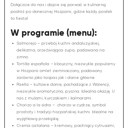
Dołączcie do nas i dajcie się porwać w kulinarną
podróż po słonecznej Hiszpanii, gdzie każdy posiłek
to fiesta!
W programie (menu):
Salmorejo – przebój kuchni andaluzyjskiej,
delikatna, orzeźwiająca zupa, podawana na
zimno
Tortilla española – klasyczny, niezwykle popularny
w Hiszpanii omlet ziemniaczany, podawany
zarówno jako taspas jak i danie główne.
Paella – kultowe danie, pochodzące z Walencji,
niezwykle aromatyczna, pyszna. Idealna okazję. U
nas z mulami, kurczakiem i kalmarami.
Chorizo a la sidra – chorizo w cydrze, symbol
prostoty i tradycji hiszpańskiej kuchni. Idealne na
wyjątkową przekąskę.
Crema catalana – kremowy, pachnący cytrusami,