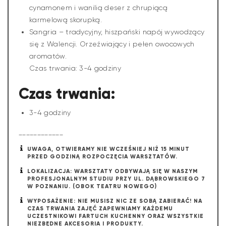
cynamonem i wanilią deser z chrupiącą
karmelową skorupką.
Sangria – tradycyjny, hiszpański napój wywodzący
się z Walencji. Orzeźwiający i pełen owocowych
aromatów.
Czas trwania: 3-4 godziny
Czas trwania:
3-4 godziny
____________
UWAGA, OTWIERAMY NIE WCZEŚNIEJ NIŻ 15 MINUT
PRZED GODZINĄ ROZPOCZĘCIA WARSZTATÓW.
LOKALIZACJA: WARSZTATY ODBYWAJĄ SIĘ W NASZYM
PROFESJONALNYM STUDIU PRZY UL. DĄBROWSKIEGO 7
W POZNANIU. (OBOK TEATRU NOWEGO)
WYPOSAŻENIE: NIE MUSISZ NIC ZE SOBĄ ZABIERAĆ! NA
CZAS TRWANIA ZAJĘĆ ZAPEWNIAMY KAŻDEMU
UCZESTNIKOWI FARTUCH KUCHENNY ORAZ WSZYSTKIE
NIEZBĘDNE AKCESORIA I PRODUKTY.