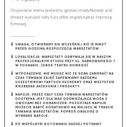
Oczywiście menu jesteśmy gotowi modyfikować jeśli
chcesz wykupić cały kurs albo organizujesz imprezę
firmową.
____________
UWAGA, OTWIERAMY NIE WCZEŚNIEJ NIŻ 15 MINUT
PRZED GODZINĄ ROZPOCZĘCIA WARSZTATÓW.
LOKALIZACJA: WARSZTATY ODBYWAJĄ SIĘ W NASZYM
PROFESJONALNYM STUDIU PRZY UL. DĄBROWSKIEGO 7
W POZNANIU. (OBOK TEATRU NOWEGO)
WYPOSAŻENIE: NIE MUSISZ NIC ZE SOBĄ ZABIERAĆ! NA
CZAS TRWANIA ZAJĘĆ ZAPEWNIAMY KAŻDEMU
UCZESTNIKOWI FARTUCH KUCHENNY ORAZ WSZYSTKIE
NIEZBĘDNE AKCESORIA I PRODUKTY.
NAPOJE: PRZEZ CAŁY CZAS TRWANIA WARSZTATÓW
DOSTĘPNA JEST DLA WAS ODŚWIEŻAJĄCA WODA Z
OWOCAMI BEZ OGRANICZEŃ. POZOSTAŁE NAPOJE
MOŻECIE NABYĆ DODATKOWO NA MIEJSCU W TRAKCIE
TRWANIA WARSZTATÓW. POPROŚ OBSŁUGĘ O
WYBRANE NAPOJE.
PO WSPÓLNYM GOTOWANIU KAŻDEJ POTRAWY