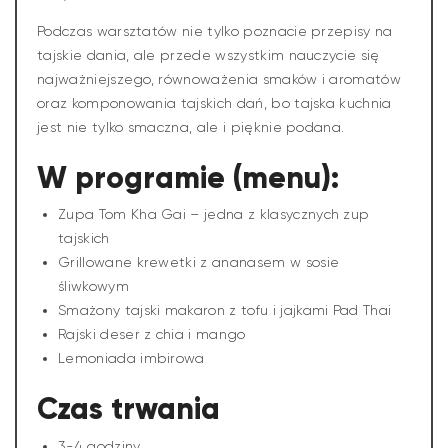
Podczas warsztatów nie tylko poznacie przepisy na
tajskie dania, ale przede wszystkim nauczycie się
najważniejszego, równoważenia smaków i aromatów
oraz komponowania tajskich dań, bo tajska kuchnia
jest nie tylko smaczna, ale i pięknie podana.
W programie (menu):
Zupa Tom Kha Gai – jedna z klasycznych zup
tajskich
Grillowane krewetki z ananasem w sosie
śliwkowym
Smażony tajski makaron z tofu i jajkami Pad Thai
Rajski deser z chia i mango
Lemoniada imbirowa
Czas trwania
3-4 godziny