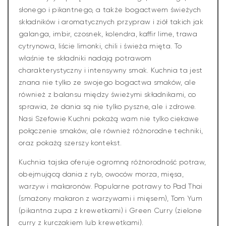
słonego i pikantnego, a także bogactwem świeżych
składników i aromatycznych przypraw i ziół takich jak
galanga, imbir, czosnek, kolendra, kaffir lime, trawa
cytrynowa, liście limonki, chili i świeża mięta. To
właśnie te składniki nadają potrawom
charakterystyczny i intensywny smak. Kuchnia ta jest
znana nie tylko ze swojego bogactwa smaków, ale
również z balansu między świeżymi składnikami, co
sprawia, że dania są nie tylko pyszne, ale i zdrowe.
Nasi Szefowie Kuchni pokażą wam nie tylko ciekawe
połączenie smaków, ale również różnorodne techniki,
oraz pokażą szerszy kontekst.
Kuchnia tajska oferuje ogromną różnorodność potraw,
obejmującą dania z ryb, owoców morza, mięsa,
warzyw i makaronów. Popularne potrawy to Pad Thai
(smażony makaron z warzywami i mięsem), Tom Yum
(pikantna zupa z krewetkami) i Green Curry (zielone
curry z kurczakiem lub krewetkami).