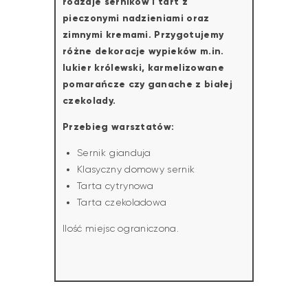
rodzaje serników i tart z
pieczonymi nadzieniami oraz
zimnymi kremami. Przygotujemy
różne dekoracje wypieków m.in.
lukier królewski, karmelizowane
pomarańcze czy ganache z białej
czekolady.
Przebieg warsztatów:
Sernik gianduja
Klasyczny domowy sernik
Tarta cytrynowa
Tarta czekoladowa
Ilość miejsc ograniczona.