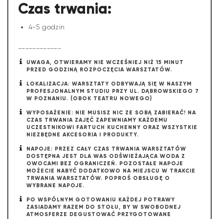
Czas trwania:
4-5 godzin
____________
UWAGA, OTWIERAMY NIE WCZEŚNIEJ NIŻ 15 MINUT
PRZED GODZINĄ ROZPOCZĘCIA WARSZTATÓW.
LOKALIZACJA: WARSZTATY ODBYWAJĄ SIĘ W NASZYM
PROFESJONALNYM STUDIU PRZY UL. DĄBROWSKIEGO 7
W POZNANIU. (OBOK TEATRU NOWEGO)
WYPOSAŻENIE: NIE MUSISZ NIC ZE SOBĄ ZABIERAĆ! NA
CZAS TRWANIA ZAJĘĆ ZAPEWNIAMY KAŻDEMU
UCZESTNIKOWI FARTUCH KUCHENNY ORAZ WSZYSTKIE
NIEZBĘDNE AKCESORIA I PRODUKTY.
NAPOJE: PRZEZ CAŁY CZAS TRWANIA WARSZTATÓW
DOSTĘPNA JEST DLA WAS ODŚWIEŻAJĄCA WODA Z
OWOCAMI BEZ OGRANICZEŃ. POZOSTAŁE NAPOJE
MOŻECIE NABYĆ DODATKOWO NA MIEJSCU W TRAKCIE
TRWANIA WARSZTATÓW. POPROŚ OBSŁUGĘ O
WYBRANE NAPOJE.
PO WSPÓLNYM GOTOWANIU KAŻDEJ POTRAWY
ZASIADAMY RAZEM DO STOŁU, BY W SWOBODNEJ
ATMOSFERZE DEGUSTOWAĆ PRZYGOTOWANE