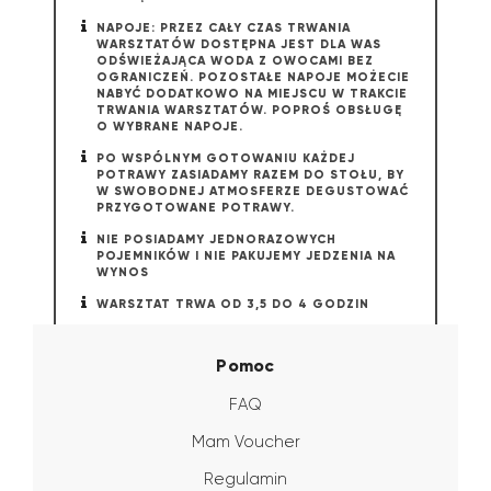
NAPOJE: PRZEZ CAŁY CZAS TRWANIA
WARSZTATÓW DOSTĘPNA JEST DLA WAS
ODŚWIEŻAJĄCA WODA Z OWOCAMI BEZ
OGRANICZEŃ. POZOSTAŁE NAPOJE MOŻECIE
NABYĆ DODATKOWO NA MIEJSCU W TRAKCIE
TRWANIA WARSZTATÓW. POPROŚ OBSŁUGĘ
O WYBRANE NAPOJE.
PO WSPÓLNYM GOTOWANIU KAŻDEJ
POTRAWY ZASIADAMY RAZEM DO STOŁU, BY
W SWOBODNEJ ATMOSFERZE DEGUSTOWAĆ
PRZYGOTOWANE POTRAWY.
NIE POSIADAMY JEDNORAZOWYCH
POJEMNIKÓW I NIE PAKUJEMY JEDZENIA NA
WYNOS
WARSZTAT TRWA OD 3,5 DO 4 GODZIN
Pomoc
FAQ
Mam Voucher
Regulamin