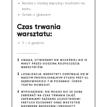
Kaczka z modrą kapustą i kluchami na
łachu
Szneki z glancem
Czas trwania
warsztatu:
3 – 4 godziny
____________
UWAGA, OTWIERAMY NIE WCZEŚNIEJ NIŻ 15
MINUT PRZED GODZINĄ ROZPOCZĘCIA
WARSZTATÓW.
LOKALIZACJA: WARSZTATY ODBYWAJĄ SIĘ W
NASZYM PROFESJONALNYM STUDIU PRZY UL.
DĄBROWSKIEGO 7 W POZNANIU. (OBOK
TEATRU NOWEGO)
WYPOSAŻENIE: NIE MUSISZ NIC ZE SOBĄ
ZABIERAĆ! NA CZAS TRWANIA ZAJĘĆ
ZAPEWNIAMY KAŻDEMU UCZESTNIKOWI
FARTUCH KUCHENNY ORAZ WSZYSTKIE
NIEZBĘDNE AKCESORIA I PRODUKTY.