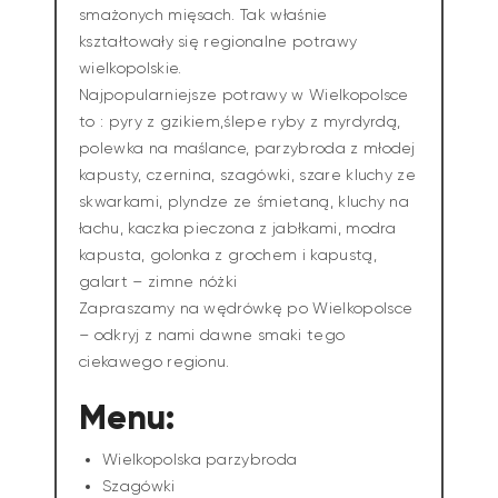
smażonych mięsach. Tak właśnie
kształtowały się regionalne potrawy
wielkopolskie.
Najpopularniejsze potrawy w Wielkopolsce
to : pyry z gzikiem,ślepe ryby z myrdyrdą,
polewka na maślance, parzybroda z młodej
kapusty, czernina, szagówki, szare kluchy ze
skwarkami, plyndze ze śmietaną, kluchy na
łachu, kaczka pieczona z jabłkami, modra
kapusta, golonka z grochem i kapustą,
galart – zimne nóżki
Zapraszamy na wędrówkę po Wielkopolsce
– odkryj z nami dawne smaki tego
ciekawego regionu.
Menu:
Wielkopolska parzybroda
Szagówki