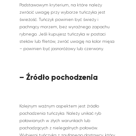
Podstawowym kryterium, na które należy
zwrócić uwagę przy wyborze tuńczyka jest
świeżość. Tuńczyk powinien być świeży i
pachnący morzem, bez wyraźnego zapachu
rybnego. Jeśli kupujesz tuńczyka w postaci
steków lub filetów, zwróć uwagę na kolor mięsa
– powinien być jasnoróżowy lub czerwony.
– Źródło pochodzenia
Kolejnym ważnym aspektem jest źródło
pochodzenia tuńczyka. Należy unikać ryb
poławianych w złych warunkach lub
pochodzących z nielegalnych połowów.
Wybieraj tuńczyka z zaufanego dostawcy, który