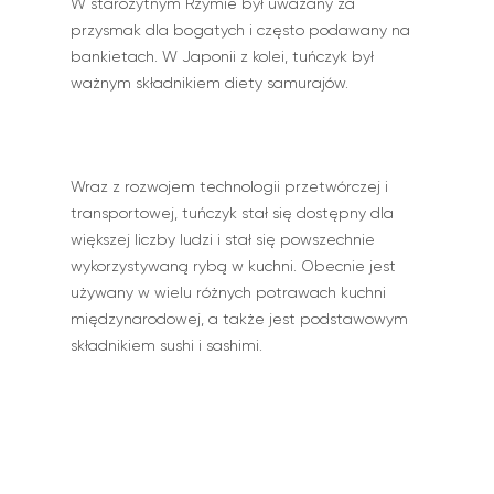
W starożytnym Rzymie był uważany za
przysmak dla bogatych i często podawany na
bankietach. W Japonii z kolei, tuńczyk był
ważnym składnikiem diety samurajów.
Wraz z rozwojem technologii przetwórczej i
transportowej, tuńczyk stał się dostępny dla
większej liczby ludzi i stał się powszechnie
wykorzystywaną rybą w kuchni. Obecnie jest
używany w wielu różnych potrawach kuchni
międzynarodowej, a także jest podstawowym
składnikiem sushi i sashimi.