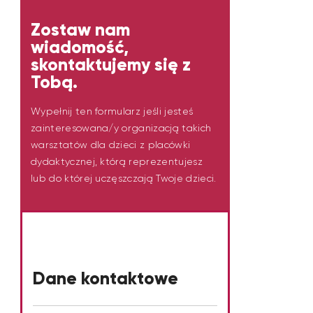
Zostaw nam
wiadomość,
skontaktujemy się z
Tobą.
Wypełnij ten formularz jeśli jesteś
zainteresowana/y organizacją takich
warsztatów dla dzieci z placówki
dydaktycznej, którą reprezentujesz
lub do której uczęszczają Twoje dzieci.
Dane kontaktowe