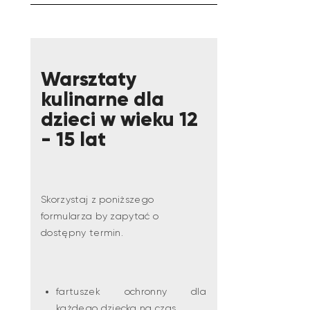
Warsztaty
kulinarne dla
dzieci w wieku 12
- 15 lat
Skorzystaj z poniższego
formularza by zapytać o
dostępny termin.
fartuszek ochronny dla
każdego dziecka na czas