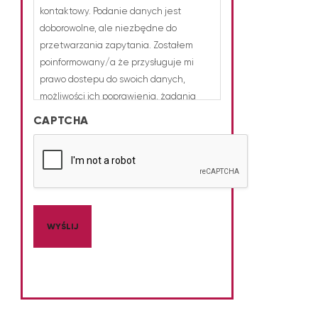
kontaktowy. Podanie danych jest
doborowolne, ale niezbędne do
przetwarzania zapytania. Zostałem
poinformowany/a że przysługuje mi
prawo dostepu do swoich danych,
możliwości ich poprawienia, żadania
zaprzestania ich przetwarzania.
CAPTCHA
Administratorem danych jest firma
EKOTEZ sp. z o.o., ul. Jana Henryka
Dąbrowskiego 7, 61-838 Poznań
(wielkopolskie), KRS 0000999510 |
REGON 523505985, NIP 7831867136