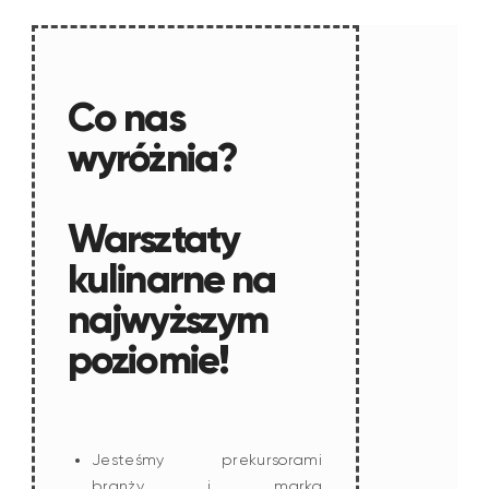
Co nas
wyróżnia?
Warsztaty
kulinarne na
najwyższym
poziomie!
Jesteśmy prekursorami
branży i marką