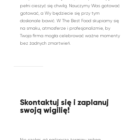
pełni cieszyć się chwilą. Nauczymy Was gotować
gotować, a Wy będziecie się przy tym
doskonale bawić. W The Best Food skupiamy się
na smaku, atmosferze i profesjonalizmie, by
Twoja firma mogła celebrować ważne momenty
bez żadnych zmartwień.
Skontaktuj się i zaplanuj
swoją wigilię!
Nie czekaj, aż najlepsze terminy znikną.