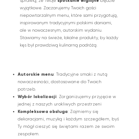
spotkanie wigilijne
sprawią, że Twoje
będzie
wyjątkowe. Zaczarujemy Twoich gości
niepowtarzalnym menu, które sami przygotują,
inspirowanym tradycyjnymi polskimi daniami,
ale w nowoczesnym, autorskim wydaniu.
Stawiamy na świeże, lokalne produkty, by każdy
kęs był prawdziwą kulinarną podróżą.
Autorskie menu
: Tradycyjne smaki z nutą
nowoczesności, dostosowane do Twoich
potrzeb.
Wybór lokalizacji
: Zorganizujemy przyjęcie w
jednej z naszych urokliwych przestrzeni
Kompleksowa obsługa
: Zajmiemy się
dekoracjami, muzyką i każdym szczegółem, byś
Ty mógł cieszyć się świętami razem ze swoim
zespołem.