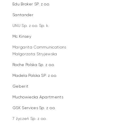
Edu Broker SP. z o.o.
Santander
UNU Sp. z o.o. Sp. k.
Mc Kinsey
Margarita Communications
Małgorzata Stryjewska
Roche Polska Sp. z o.o.
Madela Polska SP. z o.o.
Geberit
Muchowiecka Apartments
GSK Services Sp. z o.o.
7 życzeń Sp. z o.o.