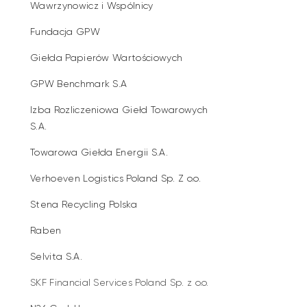
Wawrzynowicz i Wspólnicy
Fundacja GPW
Giełda Papierów Wartościowych
GPW Benchmark S.A
Izba Rozliczeniowa Giełd Towarowych
S.A.
Towarowa Giełda Energii S.A.
Verhoeven Logistics Poland Sp. Z o.o.
Stena Recycling Polska
Raben
Selvita S.A.
SKF Financial Services Poland Sp. z o.o.