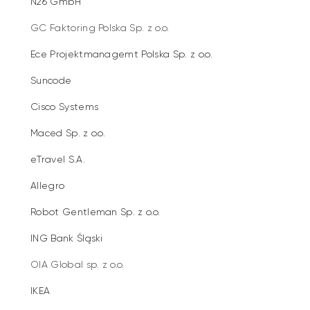
N26 GmbH
GC Faktoring Polska Sp. z o.o.
Ece Projektmanagemt Polska Sp. z o.o.
Suncode
Cisco Systems
Maced Sp. z o.o.
eTravel S.A.
Allegro
Robot Gentleman Sp. z o.o.
ING Bank Śląski
OIA Global sp. z o.o.
IKEA