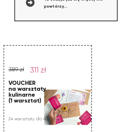
powtórzy...
311 zł
389 zł
VOUCHER
na warsztaty
kulinarne
(1 warsztat)
do wyboru
24 warsztaty