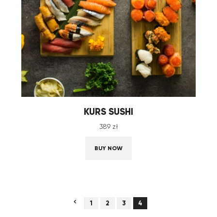
KURS SUSHI
389
zł
BUY NOW
←
1
2
3
4